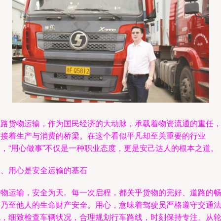
道路货物运输，作为国民经济的大动脉，承载着物资流通的重任
连接着生产与消费的桥梁。在这个看似平凡却至关重要的行业
中，“用心做事”不仅是一种职业态度，更是安己达人的根本之道。
一、用心是安全运输的基石
货物运输，安全为天。每一次启程，都关乎货物的完好、道路的
通乃至他人的生命财产安全。用心，意味着驾驶员严格遵守交通
规，细致检查车辆状况，合理规划行车路线，时刻保持专注。从