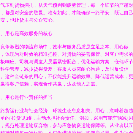
胎气压到货物捆扎，从天气预判到疲劳管理，每一个细节的严谨
待，都是对安全的敬畏。唯有如此，才能确保一路平安，既让自
心安，也让货主与公众安心。
二、用心是高效服务的核心
在竞争激烈的物流市场中，效率与服务品质是立足之本。用心做
事，体现为对时效的精准把控、对货物的妥善保管、对客户需求
积极响应。司机与调度人员需紧密配合，优化运输方案；仓储环
需科学管理，减少货损货差；客服人员需耐心沟通，及时反馈信
息。这种全链条的用心，不仅能提升运输效率、降低运营成本，
能赢得客户信赖，实现合作共赢，达及他人之需。
三、用心是行业责任的担当
道路货运行业与社会经济、环境生态息息相关。用心，意味着超
简单的“拉货”思维，主动承担社会责任。例如，采用节能车辆减少
放，规范处理运输废弃物，参与应急物资运输保障等。从业者以
心精神对待每一次运输，不仅促进物流行业的健康发展，也为社