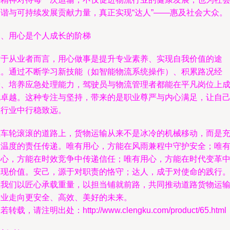
和谐与可持续发展贡献力量，真正实现“达人”——惠及社会大众。
四、用心是个人成长的阶梯
对于从业者而言，用心做事是提升专业素养、实现自我价值的途
径。通过不断学习新技能（如智能物流系统操作）、积累路况经
验、培养应急处理能力，驾驶员与物流管理者都能在平凡岗位上
就卓越。这种专注与坚持，带来的是职业尊严与内心满足，让自
在行业中行稳致远。
在车轮滚滚的道路上，货物运输从来不是冰冷的机械移动，而是
满温度的责任传递。唯有用心，方能在风雨兼程中守护安全；唯
用心，方能在时效竞争中传递信任；唯有用心，方能在时代变革
实现价值。安己，源于对职责的恪守；达人，成于对使命的践行
让我们以匠心承载重量，以担当铺就前路，共同推动道路货物运
行业走向更安全、高效、美好的未来。
若转载，请注明出处：http://www.clengku.com/product/65.html