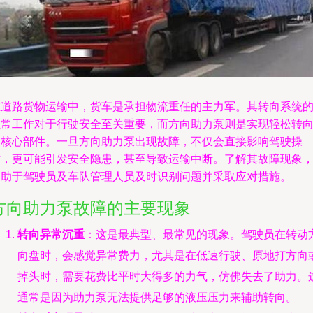
在道路货物运输中，货车是承担物流重任的主力军。其转向系统
正常工作对于行驶安全至关重要，而方向助力泵则是实现轻松转
的核心部件。一旦方向助力泵出现故障，不仅会直接影响驾驶操
作，更可能引发安全隐患，甚至导致运输中断。了解其故障现象
有助于驾驶员及车队管理人员及时识别问题并采取应对措施。
方向助力泵故障的主要现象
转向异常沉重
：这是最典型、最常见的现象。驾驶员在转动
向盘时，会感觉异常费力，尤其是在低速行驶、原地打方向
掉头时，需要花费比平时大得多的力气，仿佛失去了助力。
通常是因为助力泵无法提供足够的液压压力来辅助转向。