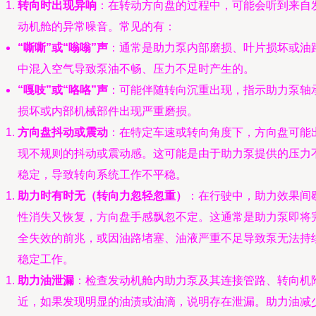
转向时出现异响
：在转动方向盘的过程中，可能会听到来自
动机舱的异常噪音。常见的有：
“嘶嘶”或“嗡嗡”声
：通常是助力泵内部磨损、叶片损坏或油
中混入空气导致泵油不畅、压力不足时产生的。
“嘎吱”或“咯咯”声
：可能伴随转向沉重出现，指示助力泵轴
损坏或内部机械部件出现严重磨损。
方向盘抖动或震动
：在特定车速或转向角度下，方向盘可能
现不规则的抖动或震动感。这可能是由于助力泵提供的压力
稳定，导致转向系统工作不平稳。
助力时有时无（转向力忽轻忽重）
：在行驶中，助力效果间
性消失又恢复，方向盘手感飘忽不定。这通常是助力泵即将
全失效的前兆，或因油路堵塞、油液严重不足导致泵无法持
稳定工作。
助力油泄漏
：检查发动机舱内助力泵及其连接管路、转向机
近，如果发现明显的油渍或油滴，说明存在泄漏。助力油减