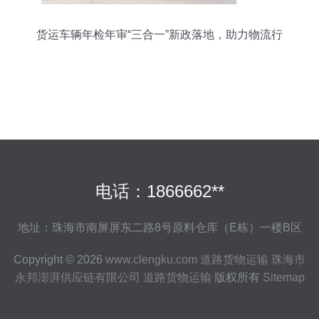
货运车辆年检年审“三合一”新政落地，助力物流行
业降本增效
电话：1866662**
地址：珠海市南屏屏东二路8号原料仓库（E栋）一楼B区
Copyright © 2026
www.clengku.com
道路货物运输
珠海市
永邦澎湃供应链有限公司
道路货物运输
版权所有
Sitemap