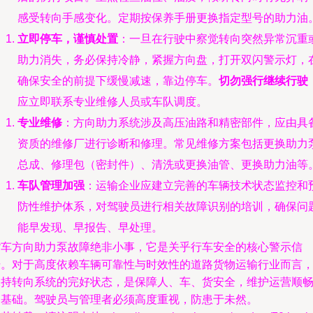
感受转向手感变化。定期按保养手册更换指定型号的助力油
立即停车，谨慎处置
：一旦在行驶中察觉转向突然异常沉重
助力消失，务必保持冷静，紧握方向盘，打开双闪警示灯，
确保安全的前提下缓慢减速，靠边停车。
切勿强行继续行驶
应立即联系专业维修人员或车队调度。
专业维修
：方向助力系统涉及高压油路和精密部件，应由具
资质的维修厂进行诊断和修理。常见维修方案包括更换助力
总成、修理包（密封件）、清洗或更换油管、更换助力油等
车队管理加强
：运输企业应建立完善的车辆技术状态监控和
防性维护体系，对驾驶员进行相关故障识别的培训，确保问
能早发现、早报告、早处理。
货车方向助力泵故障绝非小事，它是关乎行车安全的核心警示信
号。对于高度依赖车辆可靠性与时效性的道路货物运输行业而言
保持转向系统的完好状态，是保障人、车、货安全，维护运营顺
的基础。驾驶员与管理者必须高度重视，防患于未然。