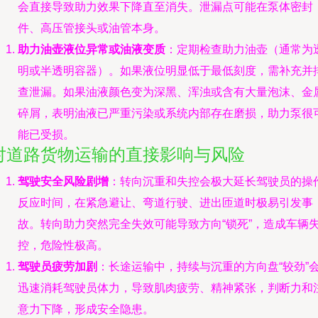
会直接导致助力效果下降直至消失。泄漏点可能在泵体密封
件、高压管接头或油管本身。
助力油壶液位异常或油液变质
：定期检查助力油壶（通常为
明或半透明容器）。如果液位明显低于最低刻度，需补充并
查泄漏。如果油液颜色变为深黑、浑浊或含有大量泡沫、金
碎屑，表明油液已严重污染或系统内部存在磨损，助力泵很
能已受损。
对道路货物运输的直接影响与风险
驾驶安全风险剧增
：转向沉重和失控会极大延长驾驶员的操
反应时间，在紧急避让、弯道行驶、进出匝道时极易引发事
故。转向助力突然完全失效可能导致方向“锁死”，造成车辆
控，危险性极高。
驾驶员疲劳加剧
：长途运输中，持续与沉重的方向盘“较劲”
迅速消耗驾驶员体力，导致肌肉疲劳、精神紧张，判断力和
意力下降，形成安全隐患。