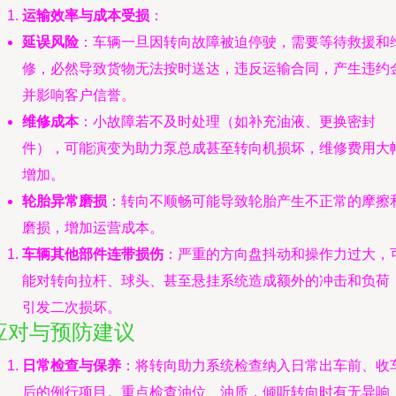
运输效率与成本受损
：
延误风险
：车辆一旦因转向故障被迫停驶，需要等待救援和
修，必然导致货物无法按时送达，违反运输合同，产生违约
并影响客户信誉。
维修成本
：小故障若不及时处理（如补充油液、更换密封
件），可能演变为助力泵总成甚至转向机损坏，维修费用大
增加。
轮胎异常磨损
：转向不顺畅可能导致轮胎产生不正常的摩擦
磨损，增加运营成本。
车辆其他部件连带损伤
：严重的方向盘抖动和操作力过大，
能对转向拉杆、球头、甚至悬挂系统造成额外的冲击和负荷
引发二次损坏。
应对与预防建议
日常检查与保养
：将转向助力系统检查纳入日常出车前、收
后的例行项目。重点检查油位、油质，倾听转向时有无异响